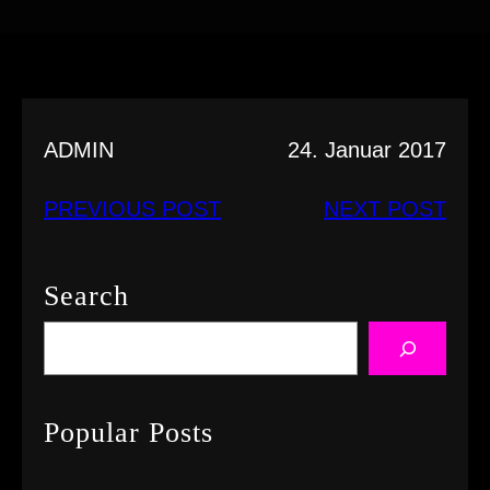
ADMIN
24. Januar 2017
PREVIOUS POST
NEXT POST
Search
S
e
a
r
Popular Posts
c
h